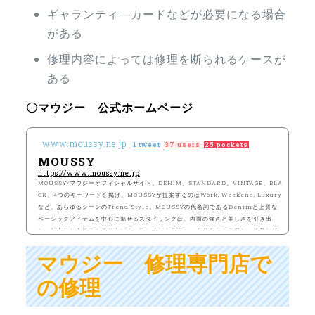
ギャランティ―カードなどが必要になる場合
がある
修理内容によっては修理を断られるケースが
ある
〇マウジー 公式ホームページ
www.moussy.ne.jp
1 tweet
37 users
25 pockets
MOUSSY
https://www.moussy.ne.jp
MOUSSY/マウジーオフィシャルサイト。DENIM、STANDARD、VINTAGE、BLA
CK、4つのキーワードを掲げ、MOUSSYが提案するのはWork, Weekend, Luxury
など、あらゆるシーンのTrend Style。MOUSSYの代名詞であるDenimと上質な
ベーシックアイテムを中心に魅せるスタイリングは、内面の強さと美しさを引き出
し、魅力的な女性像を造り上げる。常に流行を意識し、自分自身を表現し、追及し続
ける。すべての女性たちへ向けた、ハイカジュアルブランド。
マウジー 修理専門店で
の修理