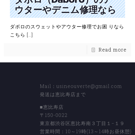
ウターやデニム修理なら
ダボロのスウェットやアウター修理でお困 りなら
こちら
[…]
Read more
Mail：usineouverte@gmail.com
発送は恵比寿店まで
■恵比寿店
〒150-0022
東京都渋谷区恵比寿南３丁目１−１９
営業時間：10～19時(13～14時お昼休憩)