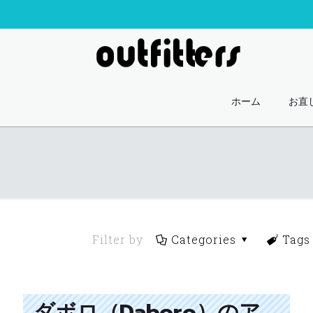
ホーム
お直
Filter by
Categories
Tags
ダボロ（Daboro）のア