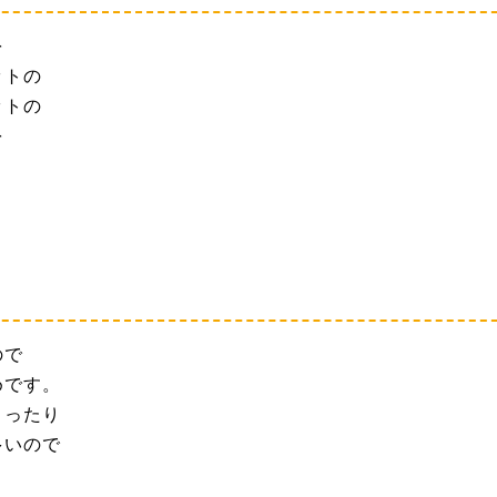
を
ットの
ットの
を
ので
めです。
まったり
多いので