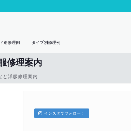
ド別修理例
タイプ別修理例
服修理案内
など洋服修理案内
インスタでフォロー！