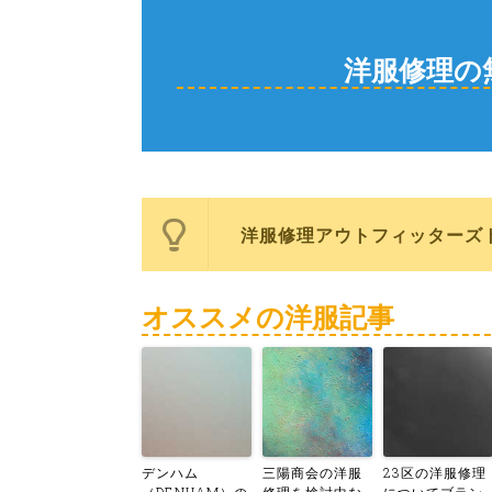
洋服修理の
洋服修理アウトフィッターズ
オススメの洋服記事
デンハム
三陽商会の洋服
23区の洋服修理