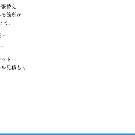
分張替え
いる箇所が
ょう。
円～
円～
ケット
ール見積もり
。