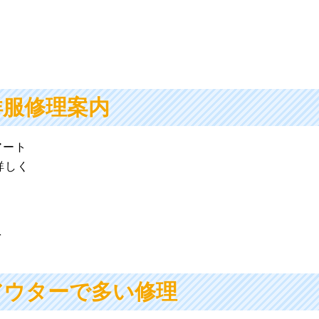
洋服修理案内
アート
て詳しく
を
アウターで多い修理