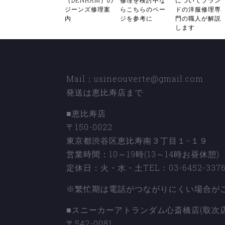
（DENHAM）の
修理を検討中な
についてブラン
ジーンズ修理案
らこちらのペー
ドの洋服修理専
内
ジを参考に
門の職人が解説
します
Mail：usineouverte@gmail.com
発送は恵比寿店まで
■恵比寿店
〒150-0022
東京都渋谷区恵比寿南３丁目１−１９
営業時間：10～19時(13～14時お昼休憩)
定休日：火・水・土TEL：03-6452-337
※繁忙期は電話がつながりにくい場合が
■スニーカーアトランダム心斎橋店(取次店
〒542-0081