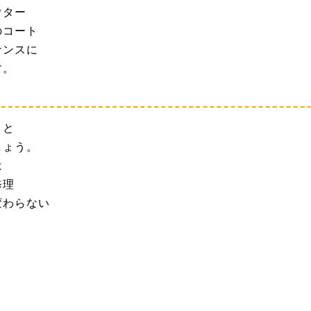
ウター
のコート
ナンスに
す。
くと
しょう。
は
修理
変わらない