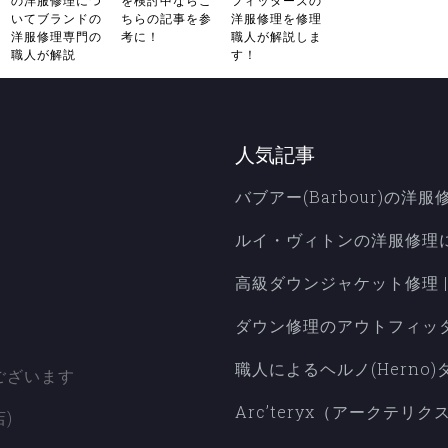
の洋服修理につ
を検討中ならこ
フィッターズの
いてブランドの
ちらの記事を参
洋服修理を修理
洋服修理専門の
考に！
職人が解説しま
職人が解説
す！
人気記事
バブアー(Barbour)の
ルイ・ヴィトンの洋服修理
高級ダウンジャケット修理 
ダウン修理のアウトフィッ
6
職人によるヘルノ(Herno)
ございます
Arc’teryx（アークテ
)