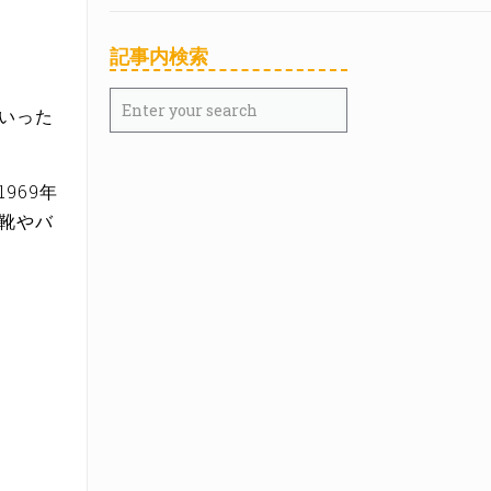
記事内検索
いった
969年
靴やバ