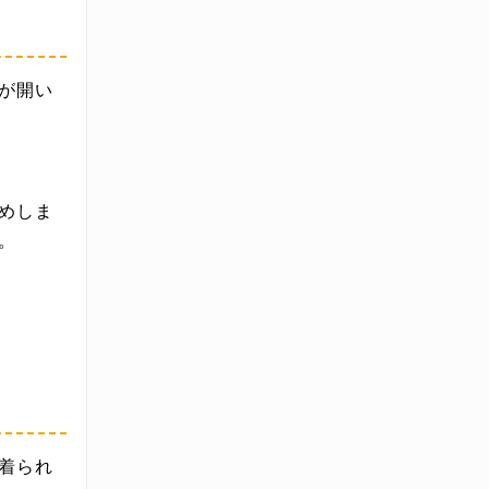
が開い
めしま
。
着られ