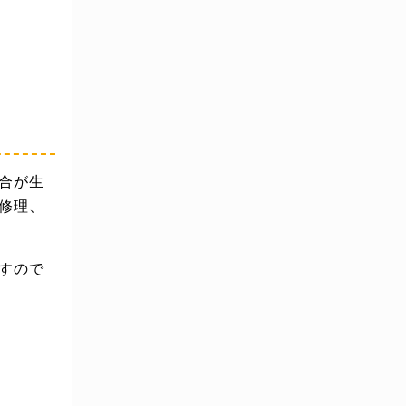
合が生
修理、
すので