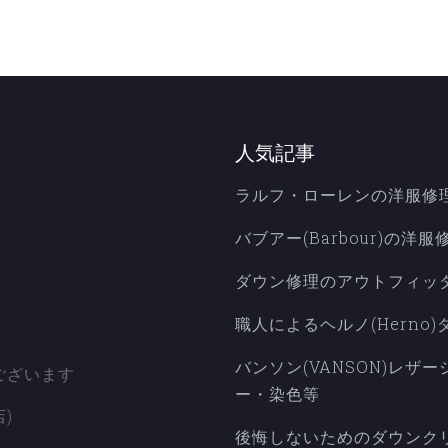
人気記事
ラルフ・ローレンの洋服修
バブアー(Barbour)の
ダウン修理のアウトフィッ
職人によるヘルノ(Herno)
6
バンソン(VANSON)レ
ございます
ー・染色等
)
後悔しないためのダウンク