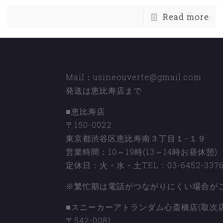
Read more
Mail：usineouverte@gmail.com
発送は恵比寿店まで
■恵比寿店
〒150-0022
東京都渋谷区恵比寿南３丁目１−１９
営業時間：10～19時(13～14時お昼休憩)
定休日：火・水・土TEL：03-6452-337
※繁忙期は電話がつながりにくい場合が
■スニーカーアトランダム心斎橋店(取次店
〒542-0081