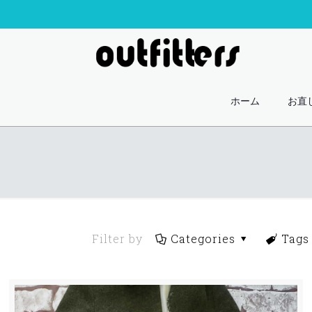
ホーム
お直
Filter by
Categories
Tags